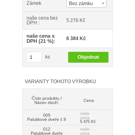
Zámek
Bez zámku
naše cena bez
5 276 Kč
DPH :
naše cena s
6 384 Kč
DPH (21 %):
ks
VARIANTY TOHOTO VÝROBKU
Číslo produktu /
Cena:
Název zboží:
naše
009
cena
Palubkové dveře č.9
5 475 Kč
012
naše
Palubkové dveře
cena