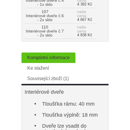
Interiérové dveře č.4
cena
- 1x sklo
4 382 Kč
107
naše
Interiérové dveře č.6
cena
- 2x sklo
4 667 Kč
110
naše
Interiérové dveře č.7
cena
- 2x sklo
4 838 Kč
Kompletní informace
Ke stažení
Související zboží (1)
Interiérové dveře
Tloušťka rámu: 40 mm
Tloušťka výplně: 18 mm
Dveře lze vsadit do