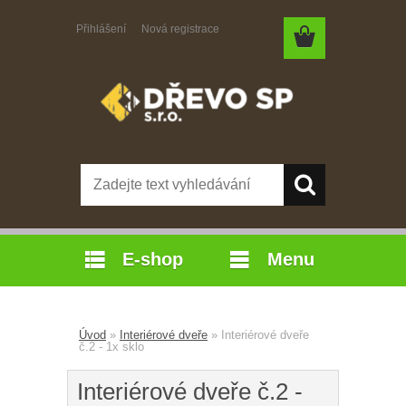
Přihlášení
Nová registrace
E-shop
Menu
Úvod
»
Interiérové dveře
»
Interiérové dveře
č.2 - 1x sklo
Interiérové dveře č.2 -