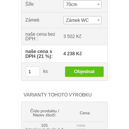
Šíře
70cm
Zámek
Zámek WC
naše cena bez
3 502 Kč
DPH :
naše cena s
4 238 Kč
DPH (21 %):
ks
VARIANTY TOHOTO VÝROBKU
Číslo produktu /
Cena:
Název zboží:
101
naše