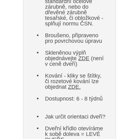
standardní ocelové
zárubně, nebo do
dřevěné zárubně
tesařské, či obložkové -
splňují normu ČSN.
Broušeno, připraveno
pro povrchovou úpravu
Skleněnou výplň
objednávejte
ZDE
(není
v ceně dveří)
Kování - kliky se štítky,
či rozetové kování lze
objednat
ZDE.
Dostupnost: 6 - 8 týdnů
Jak určit orientaci dveří?
Dveřní křídlo otevíráme
k sobě doleva = LEVÉ