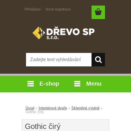
Přihlášení
Nová registrace
E-shop
Menu
Úvod
»
Interiérové dveře
»
Skleněné výplně
»
Gothic čirý
Gothic čirý